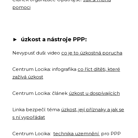
pomoci
► ú
zkost a nástroje PPP:
Nevypusť duši: video
co je to úzkostná porucha
Centrum Locika: infografika
co říct dítěti, které
zažívá úzkost
Centrum Locika: článek
úzkost u dospívajících
Linka bezpečí: téma
úzkost, její příznaky a jak se
s ní vypořádat
Centrum Locika:
technika uzemnění
pro PPP