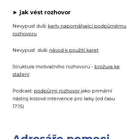
►
jak vést rozhovor
Nevypusť duši:
karty napomáhající podpůrnému
rozhovoru
Nevypusť duši:
návod k použití karet
Struktura motivačního rozhovoru -
brožura ke
stažení
Podcast:
podpůrný rozhovor
jako primární
nástroj krizové intervence pro laiky (od času
17:15)
Adresáře pomoci