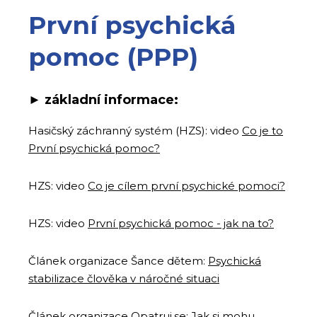
První psychická
pomoc (PPP)
► z
ákladní informace:
Hasičský záchranný systém (HZS): video
Co je to
První psychická pomoc?
HZS: video
Co je cílem první psychické pomoci?
HZS: video
První psychická pomoc - jak na to?
Článek organizace Šance dětem:
Psychická
stabilizace člověka v náročné situaci
Článek organizace Opatruj.se:
Jak si mohu