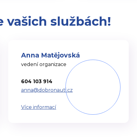
 vašich službách!
Anna Matějovská
vedení organizace
604 103 914
anna@dobronauti.cz
Více informací