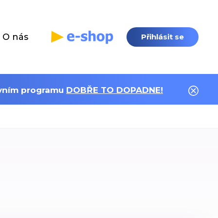
O nás
Přihlásit se
tivním programu
DOBŘE TO DOPADNE!