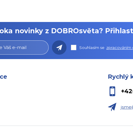
roka novinky z DOBROsvěta? Přihlast
Souhlasím se
zpracováním 
ace
Rychlý 
+42
jsme