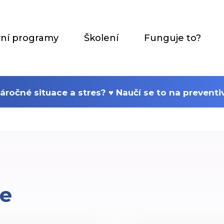
vní programy
Školení
Funguje to?
 náročné situace a stres? ♥ Naučí se to na preven
ce