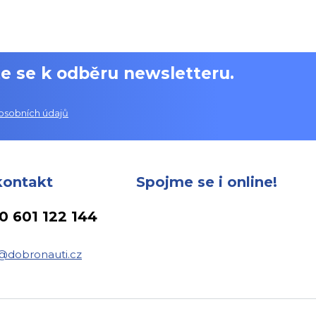
e se k odběru newsletteru.
osobních údajů
kontakt
Spojme se i online!
0 601 122 144
@dobronauti.cz