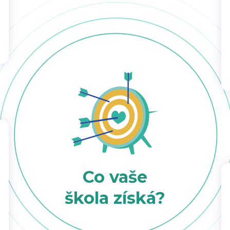
Co vaše
škola získá?