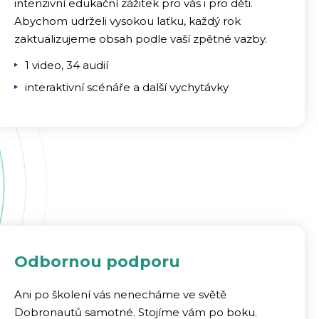
intenzivní edukační zážitek pro vás i pro děti.
Abychom udrželi vysokou laťku, každý rok
zaktualizujeme obsah podle vaší zpětné vazby.
1 video, 34 audií
interaktivní scénáře a další vychytávky
Odbornou podporu
Ani po školení vás nenecháme ve světě
Dobronautů samotné. Stojíme vám po boku.