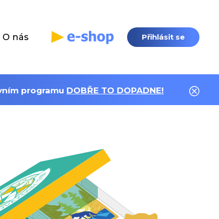
O nás
Přihlásit se
tivním programu
DOBŘE TO DOPADNE!