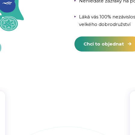
Nehledáte zázraky na po
Láká vás 100% nezávislos
velkého dobrodružství
Chci to objednat