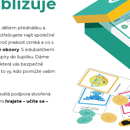
sbližuje
át dětem přednášku a
 potřebujete najít společné
oč jinakost vzniká a co s
vé obzory
. S edubalíčkem
píry do šuplíku. Dáme
, která vás bezpečně
 to vy, kdo pomůže vašim
 skvělá podpora stvořená
tmi
hrajete – učíte se –