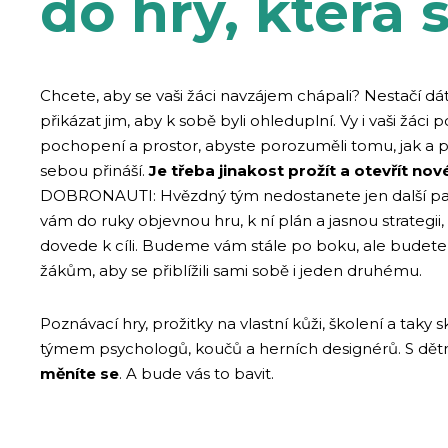
do hry, která 
Chcete, aby se vaši žáci navzájem chápali? Nestačí d
přikázat jim, aby k sobě byli ohleduplní. Vy i vaši žáci
pochopení a prostor, abyste porozuměli tomu, jak a pr
sebou přináší.
Je třeba jinakost prožít a otevřít no
DOBRONAUTI: Hvězdný tým nedostanete jen další pa
vám do ruky objevnou hru, k ní plán a jasnou strategii
dovede k cíli. Budeme vám stále po boku, ale budete
žákům, aby se přiblížili sami sobě i jeden druhému.
Poznávací hry, prožitky na vlastní kůži, školení a taky
týmem psychologů, koučů a herních designérů. S dě
měníte se
. A bude vás to bavit.