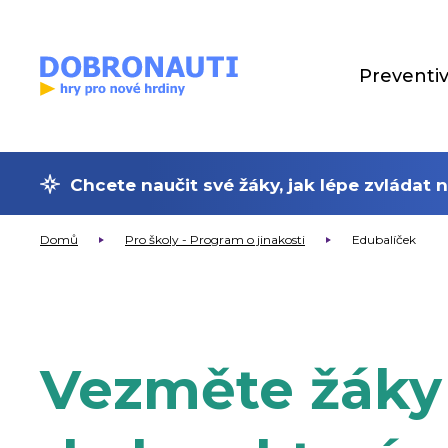
Preventi
Chcete naučit své žáky, jak lépe zvládat
Zavřít
Domů
Pro školy - Program o jinakosti
Edubalíček
Vezměte žáky