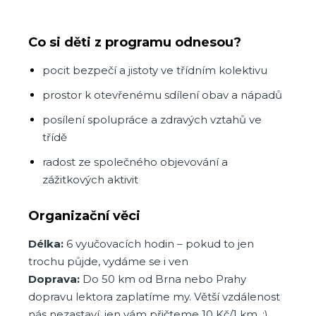
Co si děti z programu odnesou?
pocit bezpečí a jistoty ve třídním kolektivu
prostor k otevřenému sdílení obav a nápadů
posílení spolupráce a zdravých vztahů ve
třídě
radost ze společného objevování a
zážitkových aktivit
Organizační věci
Délka:
6 vyučovacích hodin
–
pokud to jen
trochu půjde, vydáme se i ven
Doprava:
Do 50 km od Brna nebo Prahy
dopravu lektora zaplatíme my. Větší vzdálenost
nás nezastaví, jen vám přičteme 10 Kč/1 km. :)