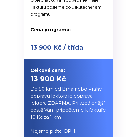
Objednávku vám potvrdíme mailem.
Fakturu pošleme po uskutečněném
programu
Cena programu:
13 900 Kč / třída
Celková cena:
13 900 Kč
Do 50 km od Brna nebo Prahy
dopravu lektora je doprava
lektora ZDARMA. Při vzdálenější
cestě Vám připočteme k faktuře
10 Kč za 1 km.
Nejsme plátci DPH.