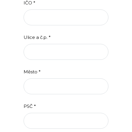
IČO *
Ulice a č.p. *
Město *
PSČ *