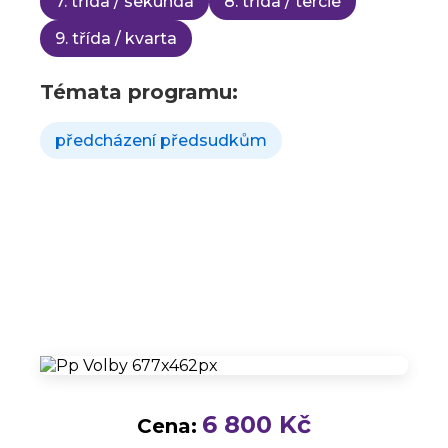
7. třída / sekunda
8. třída / tercie
9. třída / kvarta
Témata programu:
předcházení předsudkům
6 800 Kč
Cena: