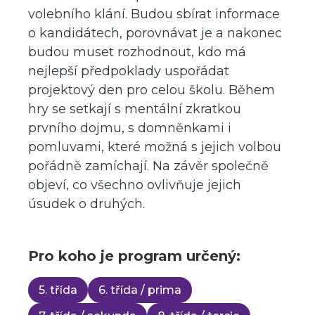
volebního klání. Budou sbírat informace
o kandidátech, porovnávat je a nakonec
budou muset rozhodnout, kdo má
nejlepší předpoklady uspořádat
projektový den pro celou školu. Během
hry se setkají s mentální zkratkou
prvního dojmu, s domněnkami i
pomluvami, které možná s jejich volbou
pořádně zamíchají. Na závěr společně
objeví, co všechno ovlivňuje jejich
úsudek o druhých.
Pro koho je program určený:
5. třída
6. třída / prima