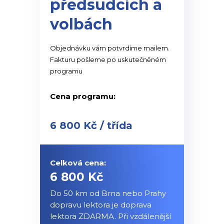
předsudcích a
volbách
Objednávku vám potvrdíme mailem.
Fakturu pošleme po uskutečněném
programu
Cena programu:
6 800 Kč / třída
Celková cena:
6 800 Kč
Do 50 km od Brna nebo Prahy
dopravu lektora je doprava
lektora ZDARMA. Při vzdálenější